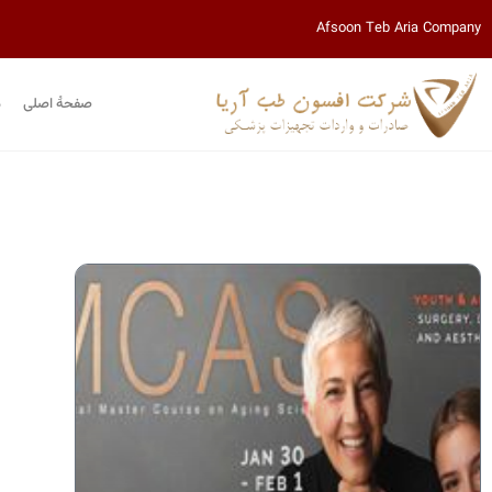
Afsoon Teb Aria Company
صفحۀ اصلی
م