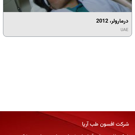
درمارولر، 2012
UAE
شرکت افسون طب آریا