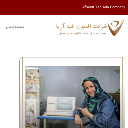
Afsoon Teb Aria Company
صفحۀ اصلی
م