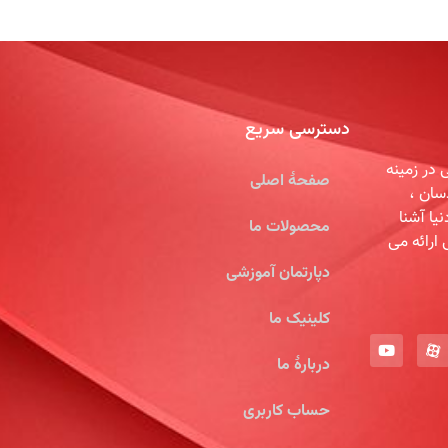
دسترسی سریع
در زمینه
صفحۀ اصلی
سان ،
یا آشنا
محصولات ما
 ارائه می
دپارتمان آموزشی
کلینیک ما
دربارۀ ما
حساب کاربری