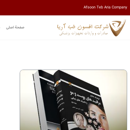
Afsoon Teb Aria Company
صفحۀ اصلی
م