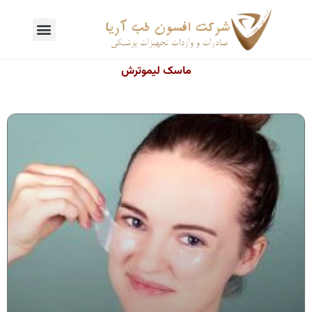
ماسک لیموترش