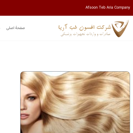
Afsoon Teb Aria Company
صفحۀ اصلی
م